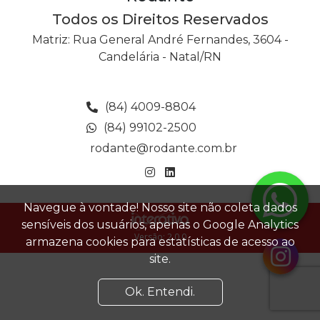
Todos os Direitos Reservados
Matriz: Rua General André Fernandes, 3604 -
Candelária - Natal/RN
(84) 4009-8804
(84) 99102-2500
rodante@rodante.com.br
Navegue à vontade! Nosso site não coleta dados
sensíveis dos usuários, apenas o Google Analytics
Versão: 2.0.0
armazena cookies para estatísticas de acesso ao
site.
Ok. Entendi.