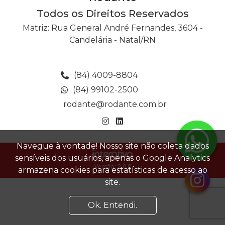
Todos os Direitos Reservados
Matriz: Rua General André Fernandes, 3604 -
Candelária - Natal/RN
(84) 4009-8804
(84) 99102-2500
rodante@rodante.com.br
Navegue à vontade! Nosso site não coleta dados
sensíveis dos usuários, apenas o Google Analytics
Versão: 2.0.0
armazena cookies para estatísticas de acesso ao
site.
Ok. Entendi.